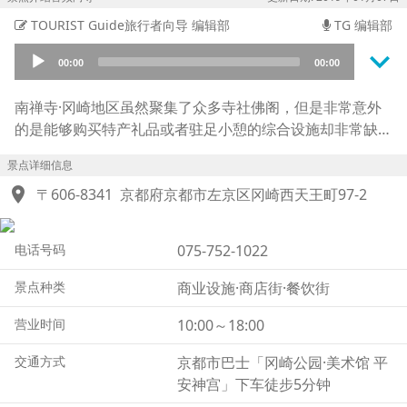
TOURIST Guide旅行者向导 编辑部
TG 编辑部
keyboard_arrow_down
Audio
00:00
00:00
Player
南禅寺·冈崎地区虽然聚集了众多寺社佛阁，但是非常意外
的是能够购买特产礼品或者驻足小憩的综合设施却非常缺
乏。为了满足大家的购物需求，2017年12月在平安神宫的
景点详细信息
境内开业了名为京都·时代祭馆"Toni Toni"的商业设施。正
location_on
如这里的宣传语“365天，在这里每一天都可以体验时代
〒606-8341
京都府京都市左京区冈崎西天王町97-2
祭”一样，这里能够体验用最新3D投影技术呈现的“时代
祭”模拟体验。并在这里集中了能够充分体现京都特色的礼
电话号码
075-752-1022
品特产还有各式美食。另外兼具了非常适合拍照的甜品店
等，也是很受年轻女孩子的欢迎。
景点种类
商业设施·商店街·餐饮街
营业时间
10:00～18:00
交通方式
京都市巴士「冈崎公园·美术馆 平
安神宫」下车徒步5分钟