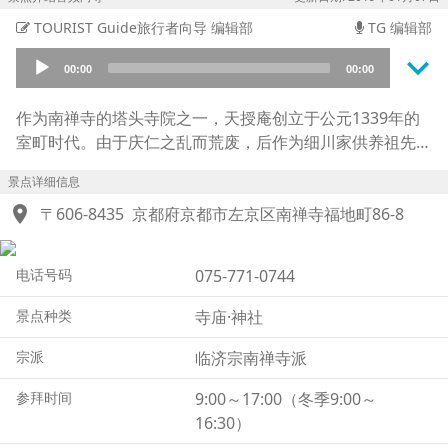
TOURIST Guide旅行者向导 编辑部
TG 编辑部
keyboard_arrow_down
Audio
00:00
00:00
Player
作为南禅寺的塔头寺院之一，天授庵创立于公元1339年的
室町时代。由于庆仁之乱而荒废，后作为细川家供养祖先的
菩提寺，经细川幽斋之手得以复兴。枯山水式庭园“渊默
景点详细信息
庭”与池泉回游式庭园“澄心庭”两座庭园都是颇具看点。“渊
location_on
默庭”也因曾经作为广告的拍摄地而一跃成名，秋天的红叶
〒606-8435
京都府京都市左京区南禅寺福地町86-8
时节更是景色宜人。夜景照明下的晚间参观也是非常值得推
荐。澄心庭的红叶自不用说，夏日绿荫映衬的季节也是有着
电话号码
075-771-0744
让人不禁赞叹的美景。时隔几年还会举行收藏有长谷川等伯
晚年所制袄绘杰作的方丈建筑的特别公开，有机会的话千万
景点种类
寺庙·神社
不要错过。
宗派
临济宗南禅寺派
参拜时间
9:00～17:00（冬季9:00～
16:30）