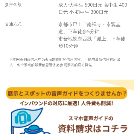
参拜金额
成人·大学生 500日元 高中生 400
日元 小·初中生 300日元
交通方式
京都市巴士「南禅寺・永观堂
道」下车徒步5分钟
市营地铁东西线「蹴上」下车徒
步10分钟
※本网页刊载信息均为页面制作时的信息内容。可能与最新信息有所出
入，各个景点的最新信息请务必参照景区的官方网站。