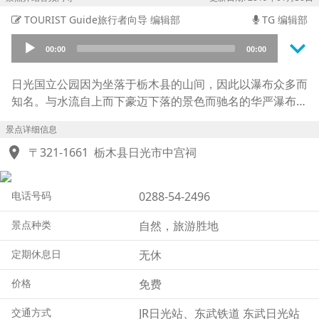
TOURIST Guide旅行者向导 编辑部
TG 编辑部
keyboard_arrow_down
Audio
00:00
00:00
Player
日光国立公园因为坐落于栃木县的山间，因此以瀑布众多而
知名。与水流自上而下豪迈下落的景色而驰名的华严瀑布形
成对比的是以溪流倾泻而下的华美景观吸引了大量游人的龙
景点详细信息
头瀑布。全长210米的龙头瀑布，上下落差有70米，陡峭的
location_on
斜面上溪水顺势而下，而又仿佛想要阻止水流落下一般，在
〒321-1661
栃木县日光市中宫祠
临近流水入潭的崖壁突起出一块巨岩，将水流一分为二，两
道瀑布如同夹着岩石般飞流而下。由于从正面观赏到的景致
电话号码
0288-54-2496
形似龙头，因此也就得名为龙头瀑布。龙头瀑布周围还被四
季植物所点缀。5月、6月盛开的红色紫色杜鹃花为瀑布增
景点种类
自然，旅游胜地
添了靓丽的色彩，到了9月则有红叶与蓝天倒映水面的明艳
对比。修设于瀑布正面的“观瀑台”也是一处绝佳的摄影点。
定期休息日
无休
价格
免费
交通方式
JR日光站、东武铁道 东武日光站