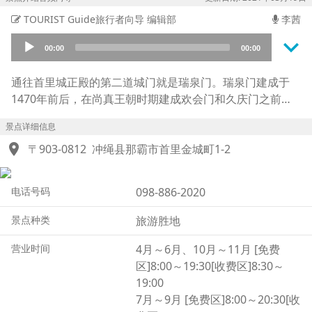
TOURIST Guide旅行者向导 编辑部
李茜
keyboard_arrow_down
Audio
00:00
00:00
Player
通往首里城正殿的第二道城门就是瑞泉门。瑞泉门建成于
1470年前后，在尚真王朝时期建成欢会门和久庆门之前，
这里一直都是首里城的正门。因为“瑞泉”有着“美丽、吉祥
景点详细信息
之泉”的意思，因此也被说是由城门右前方的“龙樋”泉水而
location_on
得名。龙樋泉水是从龙型石雕的口中流淌出来的泉水，被当
〒903-0812
冲绳县那霸市首里金城町1-2
作琉球国王与“册封使”的饮用水使用。这座龙型石雕是中国
朝廷赠送给琉球的礼品，也是这里为数不多的从建造之初保
电话号码
098-886-2020
留至今的物件。瑞泉门的造型是在石制墙壁上加造木制瞭望
楼的设计，门的两侧还放置有冲绳传说中的神兽琉球狮
景点种类
旅游胜地
子“风狮爷”。
营业时间
4月～6月、10月～11月 [免费
区]8:00～19:30[收费区]8:30～
19:00
7月～9月 [免费区]8:00～20:30[收