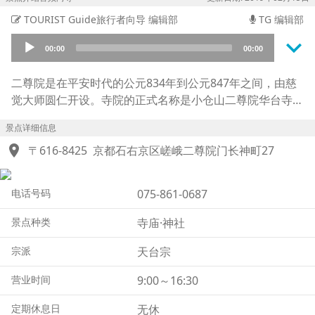
TOURIST Guide旅行者向导 编辑部
TG 编辑部
keyboard_arrow_down
Audio
00:00
00:00
Player
二尊院是在平安时代的公元834年到公元847年之间，由慈
觉大师圆仁开设。寺院的正式名称是小仓山二尊院华台寺。
这里也作为赏红叶的圣地为人们熟知，地处“小仓百人一
景点详细信息
首”中的小仓山山麓，正殿则是修建在了背靠小仓山的优美
location_on
景致之处。除了寺院的两座本尊佛像木制释迦如来像与阿弥
〒616-8425
京都石右京区嵯峨二尊院门长神町27
如来像之外，还拥有着绢本着色逍遥院实隆像、称名院公条
像等众多日本国家指定文物。穿过二尊院气派的总门，就有
电话号码
075-861-0687
着一条持续200米左右的笔直参道，两侧则种植了许多红
叶，也被才称之为“红叶马场”，红叶从道路两侧延伸生长仿
景点种类
寺庙·神社
佛要伸到步道上一般极富视觉冲击力。另外，面向正殿的唐
门与筑地屏的白色墙壁以及周围红叶所形成的强烈对比也是
宗派
天台宗
格外醒目，每到红叶时节，犹如在全寺境内展开了一幅被红
营业时间
9:00～16:30
色、黄色的红叶所包围美景画卷。
定期休息日
无休