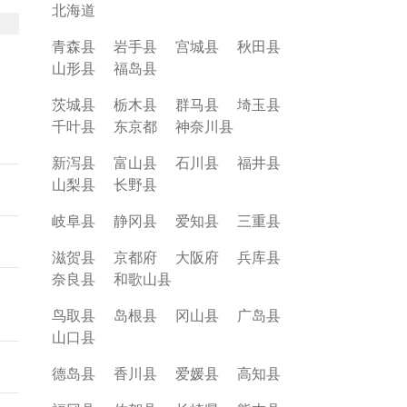
上
北海道
长
主
青森县
岩手县
宫城县
秋田县
山形县
福岛县
茨城县
栃木县
群马县
埼玉县
千叶县
东京都
神奈川县
新泻县
富山县
石川县
福井县
山梨县
长野县
岐阜县
静冈县
爱知县
三重县
滋贺县
京都府
大阪府
兵库县
奈良县
和歌山县
鸟取县
岛根县
冈山县
广岛县
山口县
德岛县
香川县
爱媛县
高知县