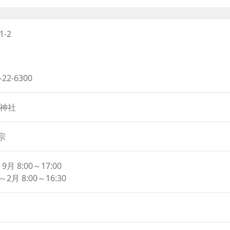
为可以赏花的“花寺”也很知名。其中种植了约40种2500株以
increase
还种植有藤花、牡丹、杜鹃等，到了秋天还可以观赏到红叶，在这
or
物带来的乐趣。另外，在2015年、寺内还诞生了以观音菩萨为
decrease
-2
以及影像资料。
volume.
-22-6300
·神社
宗
9月 8:00～17:00
～2月 8:00～16:30