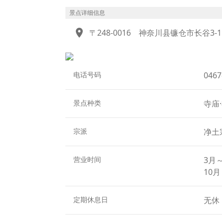
一年四季都能够欣赏到不同的花卉植物，因此作
的紫阳花，也被叫作“紫阳花之路”。此外，
景点详细信息
谷寺内以大海为背景全年不断地都能感受到植
location_on
〒248-0016
神奈川县镰仓市长谷3-11
题的“观音博物馆”，在这里能看到很多展品
电话号码
0467
景点种类
寺庙
宗派
净土
营业时间
3月～
10月
定期休息日
无休