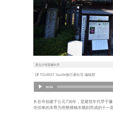
景点介绍音频向导
TOURIST Guide旅行者向导 编辑部
Audio
00:00
Player
长谷寺创建于公元736年，是建筑年代早于
寺供奉的本尊为用整棵楠木雕刻而成的十一