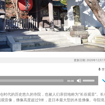
更新日期: 2020年12月1
李
keyboard_a
Use
00:00
Up/Down
Arrow
镰仓时代的历史悠久的寺院，也被人们亲切地称为“长谷观音”。长
keys
面观音像，佛像高度超过9米，是日本最大型的木造佛像。寺院境
to