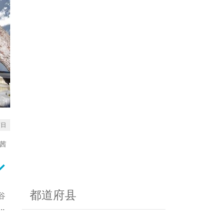
7日
茜
rrow_down
都道府县
谷
内