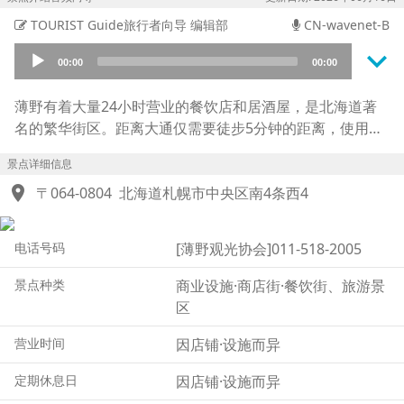
TOURIST Guide旅行者向导 编辑部
CN-wavenet-B
keyboard_arrow_down
Audio
00:00
00:00
Player
薄野有着大量24小时营业的餐饮店和居酒屋，是北海道著
名的繁华街区。距离大通仅需要徒步5分钟的距离，使用地
铁、巴士等交通工具前往也非常方便。除了酒店和餐厅等面
景点详细信息
向游客的设施之外，还有很多鲜为人知氛围很好的酒吧、可
location_on
以吃到北海道著名的“餐后圣代”的店家，以及众多历史悠久
〒064-0804
北海道札幌市中央区南4条西4
的老牌餐饮店和知名的札幌拉面店等，也都吸引着源源不断
的游客。从薄野去往大通，沿路也有很多商业设施，让游人
电话号码
[薄野观光协会]011-518-2005
在观光游览的同时也能享受到购物的乐趣。冬季这里会被夜
景灯光所装饰，作为约会的胜地也深受大家喜爱。
景点种类
商业设施·商店街·餐饮街、旅游景
区
※注：地名为中文译名，实际前往时可参照使用以下日文。
“薄野”=「すすきの」
营业时间
因店铺·设施而异
定期休息日
因店铺·设施而异