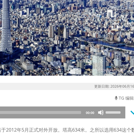
更新日期: 2026年06月1
TG 编
keyboard_a
Use
00:00
Up/Down
Arrow
2012年5月正式对外开放。塔高634米。之所以选用634这个
keys