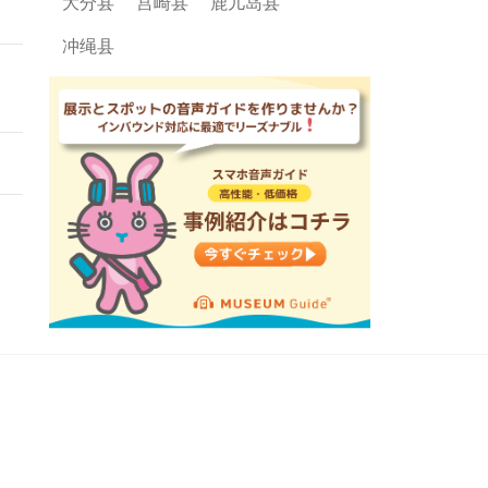
大分县
宫崎县
鹿儿岛县
冲绳县