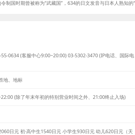
制国时期曾被称为“武藏国”，634的日文发音与日本人熟知的
to
塔的高度，于是将塔高设计为这个数字。晴空塔设有两处展望台
increase
一处是离地450米高的“天望回廊”。在展望台举目远眺、可以看到
or
观光景点，吸引了为数众多的海内外游客。东京晴空塔不仅有展
decrease
街道”以及办公楼等，周边范围也被统称为“东京晴空塔城”。
volume.
0-55-0634 (客服中心9:00~20:00) 03-5302-3470 (IP电话、国际电
胜地、地标
0~22:00 (除了年末年初的特别营业时间之外、21:00终止入场)
060日元 初·高中生1540日元 小学生930日元 幼儿620日元（天