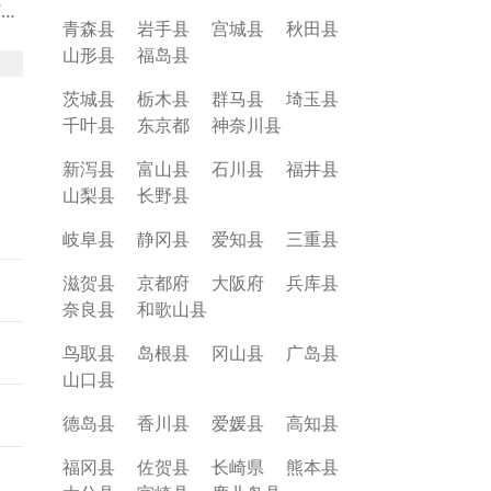
“武
青森县
岩手县
宫城县
秋田县
，
山形县
福岛县
东京
望台
茨城县
栃木县
群马县
埼玉县
千叶县
东京都
神奈川县
新泻县
富山县
石川县
福井县
山梨县
长野县
岐阜县
静冈县
爱知县
三重县
滋贺县
京都府
大阪府
兵库县
奈良县
和歌山县
鸟取县
岛根县
冈山县
广岛县
山口县
德岛县
香川县
爱媛县
高知县
福冈县
佐贺县
长崎県
熊本县