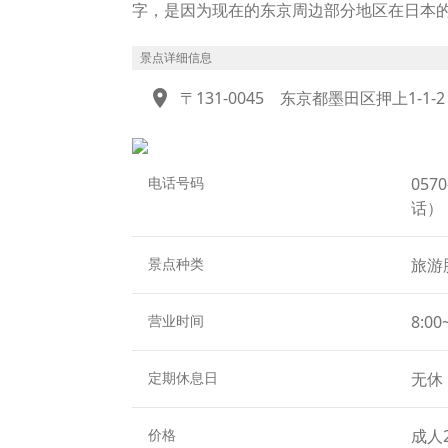
字，是因为现在的东京周边部分地区在日本的令
藏国”是谐音，为了让更多的人能够记住晴空
一处是位于离地350米高的“天望甲板”，另
景点详细信息
以及旧武藏国的所属范围。作为大受欢迎的
location_on
〒131-0045
东京都墨田区押上1-1-2
这样的观光设施，同时兼备了商业设施“晴空
电话号码
057
话）
景点种类
旅游
营业时间
8:0
定期休息日
无休
价格
成人2