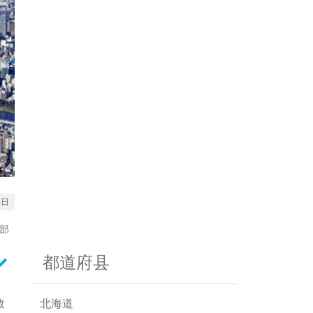
6日
辑部
rrow_down
都道府县
数
北海道