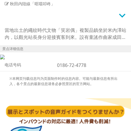
秋田内陸線「哐噹叩咚」
keyboard_arrow_down
當地出土的繩紋時代文物「笑岩偶」複製品鎮坐於米內澤站
內，以觀光站長身分迎接賓客到來。設有童謠作曲家成田為
三的介紹區與街坊漫步地圖等，可在此接觸米內澤地區的歷
景点详细信息
史與魅力。
通知列車進站的音樂為“海濱之歌”。
电话号码
0186-72-4778
※本网页刊载信息均为页面制作时的信息内容。可能与最新信息有所出
入，各个景点的最新信息请务必参照景区的官方网站。