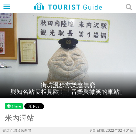
menu
街坊漫步亦樂趣無窮
與知名站長相見歡！「音樂與微笑的車站」
米內澤站
景点介绍音频向导
更新日期: 2022年02月01日