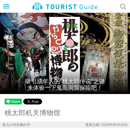
menu
吸引成年人的“桃太郎传说”之谜
来体验一下鬼岛洞窟探险吧！
桃太郎机关博物馆
景点介绍音频向导
更新日期: 2026年06月26日