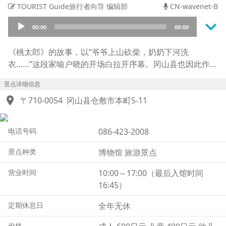
TOURIST Guide旅行者向导 编辑部
CN-wavenet-B
keyboard_arrow_down
Audio
00:00
00:00
Player
《桃太郎》的故事，以“爷爷上山砍柴，奶奶下河洗
衣……”这段家喻户晓的开场白拉开序幕。冈山县也因此作为
与桃太郎传说渊源深厚的地方而广为人知。
景点详细信息
在桃太郎机关博物馆，一楼主要设有利用视觉错觉打造的机
location_on
关装置，以及“鬼岛洞窟探险”等互动体验项目。
〒710-0054
冈山县仓敷市本町5-11
二楼则展示了被誉为“桃太郎收藏家”的馆长亲自收集的各类
历史资料。
电话号码
086-423-2008
除了如今广为流传的版本之外，桃太郎传说在不同的时代与
地区还有着各种不同的设定，而关于这些差异的考据与解
景点种类
博物馆 旅游景点
说，往往比起孩子，更能吸引成年人的兴趣。
来自多家出版社的《桃太郎》绘本，以及江户时代的浮世绘
营业时间
10:00～17:00（最后入馆时间
等展品，也都是深受成年人关注的看点。
16:45）
此外，影像剧场内还放映着一部以《桃太郎》为题材、制作
定期休息日
全年无休
于战争时期的珍贵动画电影。
价格