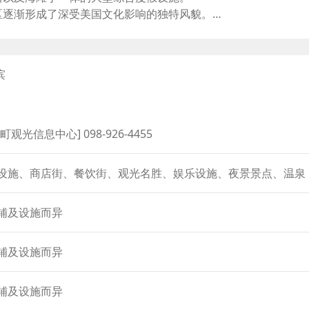
keys
区逐渐形成了深受美国文化影响的独特风貌。
to
打造出宛如主题乐园般令人兴奋的空间。其中包括汇集了美国直
increase
缤纷时尚异国街景的“Depot Island”，以及各式餐厅和咖啡馆等丰富
or
decrease
滨
的天然温泉等多种休闲设施，因此无论男女老少，都能在这里尽
volume.
町观光信息中心] 098-926-4455
设施、商店街、餐饮街、观光名胜、娱乐设施、夜景景点、温泉
铺及设施而异
铺及设施而异
铺及设施而异