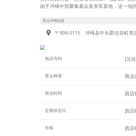
由于冲绳中部聚集着众多美军基地，这一地
正因如此，这里巧妙融合了这种文化背景，
古着与杂货的“American Depot”、拥有
景点详细信息
施。
location_on
〒904-0115
冲绳县中头郡北谷町美
除了购物之外，这里还设有可当天往返体验
受一整天的时光。
电话号码
[北谷
景点种类
商业
营业时间
因店
定期休息日
因店
价格
因店