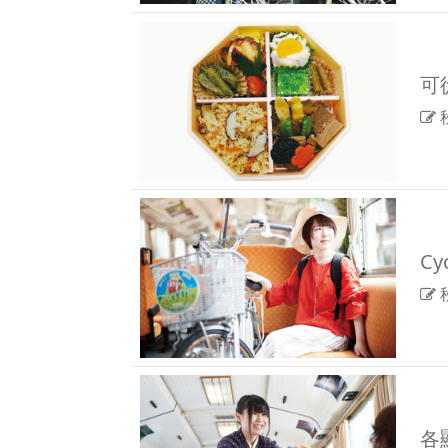
可
C
各