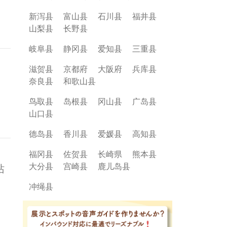
新泻县
富山县
石川县
福井县
山梨县
长野县
岐阜县
静冈县
爱知县
三重县
滋贺县
京都府
大阪府
兵库县
奈良县
和歌山县
鸟取县
岛根县
冈山县
广岛县
山口县
德岛县
香川县
爱媛县
高知县
福冈县
佐贺县
长崎県
熊本县
大分县
宫崎县
鹿儿岛县
站
冲绳县