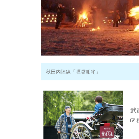
秋田内陸線「哐噹叩咚」
武