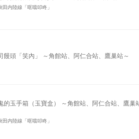
秋田内陸線「哐噹叩咚」
司饅頭「笑內」 ～角館站、阿仁合站、鷹巢站～
鬼的玉手箱（玉寶盒） ～角館站、阿仁合站、鷹巢
秋田内陸線「哐噹叩咚」