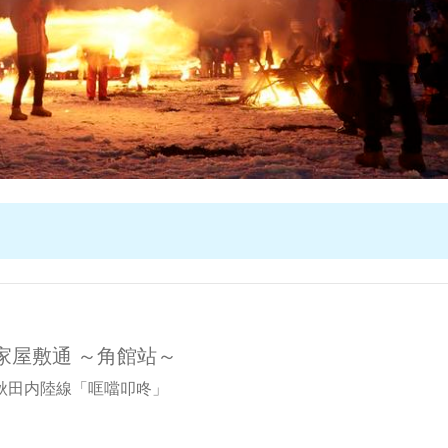
家屋敷通 ～角館站～
秋田内陸線「哐噹叩咚」