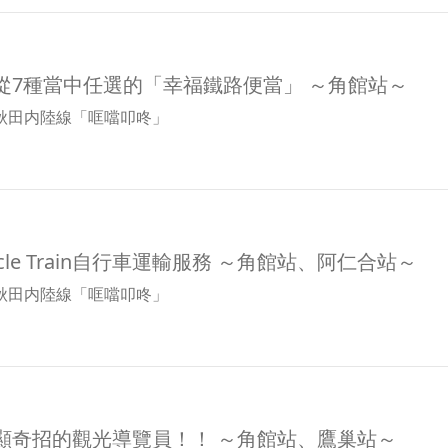
從7種當中任選的「幸福鐵路便當」 ～角館站～
秋田内陸線「哐噹叩咚」
ycle Train自行車運輸服務 ～角館站、阿仁合站～
秋田内陸線「哐噹叩咚」
顯奇招的觀光導覽員！！ ～角館站、鷹巢站～