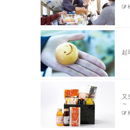
起
又
～